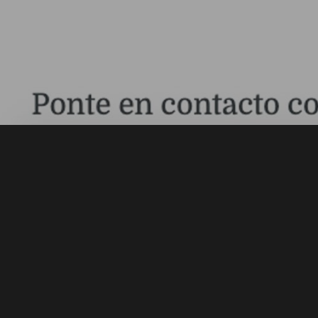
Next
AmBar